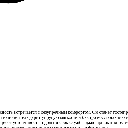
ность встречается с безупречным комфортом. Он станет гостеп
 наполнитель дарит упругую мягкость и быстро восстанавливае
тируют устойчивость и долгий срок службы даже при активном и
полните модель практичным механизмом трансформации.