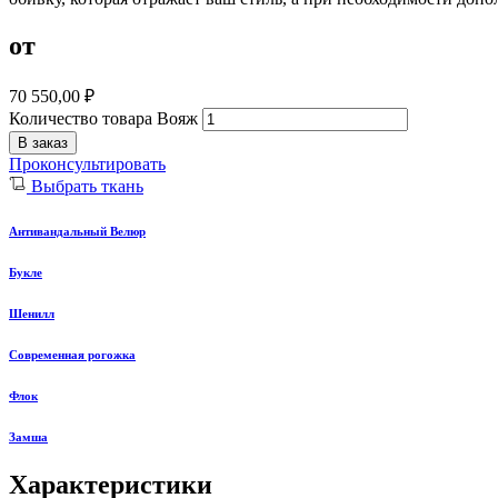
от
70 550,00
₽
Количество товара Вояж
В заказ
Проконсультировать
Выбрать ткань
Антивандальный Велюр
Букле
Шенилл
Современная рогожка
Флок
Замша
Характеристики