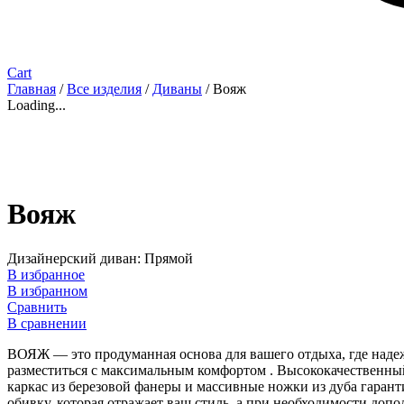
Cart
Главная
/
Все изделия
/
Диваны
/ Вояж
Loading...
Вояж
Дизайнерский диван: Прямой
В избранное
В избранном
Сравнить
В сравнении
ВОЯЖ — это продуманная основа для вашего отдыха, где надеж
разместиться с максимальным комфортом . Высококачественный
каркас из березовой фанеры и массивные ножки из дуба гаран
обивку, которая отражает ваш стиль, а при необходимости до