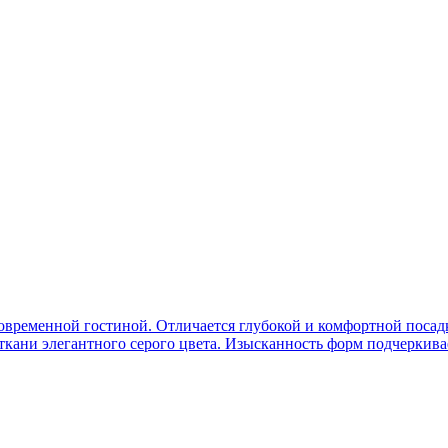
современной гостиной. Отличается глубокой и комфортной поса
кани элегантного серого цвета. Изысканность форм подчеркива