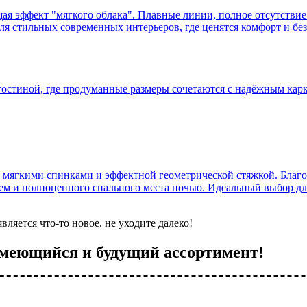
ая эффект "мягкого облака". Плавные линии, полное отсутствие 
 стильных современных интерьеров, где ценятся комфорт и без
гостиной, где продуманные размеры сочетаются с надёжным кар
 мягкими спинками и эффектной геометрической стяжкой. Благод
нем и полноценного спального места ночью. Идеальный выбор дл
ляется что-то новое, не уходите далеко!
имеющийся и будущий ассортимент!