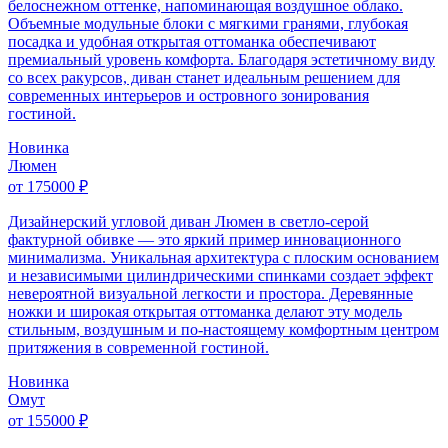
белоснежном оттенке, напоминающая воздушное облако.
Объемные модульные блоки с мягкими гранями, глубокая
посадка и удобная открытая оттоманка обеспечивают
премиальный уровень комфорта. Благодаря эстетичному виду
со всех ракурсов, диван станет идеальным решением для
современных интерьеров и островного зонирования
гостиной.
Новинка
Люмен
от 175000 ₽
Дизайнерский угловой диван Люмен в светло-серой
фактурной обивке — это яркий пример инновационного
минимализма. Уникальная архитектура с плоским основанием
и независимыми цилиндрическими спинками создает эффект
невероятной визуальной легкости и простора. Деревянные
ножки и широкая открытая оттоманка делают эту модель
стильным, воздушным и по-настоящему комфортным центром
притяжения в современной гостиной.
Новинка
Омут
от 155000 ₽